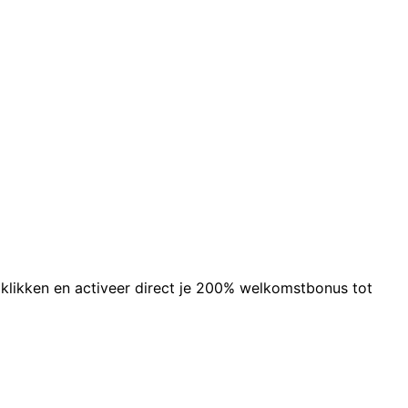
aar klikken en activeer direct je 200% welkomstbonus tot