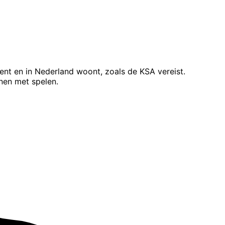
bent en in Nederland woont, zoals de KSA vereist.
nen met spelen.