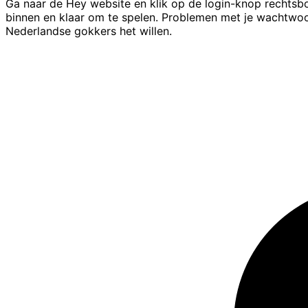
Ga naar de Hey website en klik op de login-knop rechtsbove
binnen en klaar om te spelen. Problemen met je wachtwoord
Nederlandse gokkers het willen.